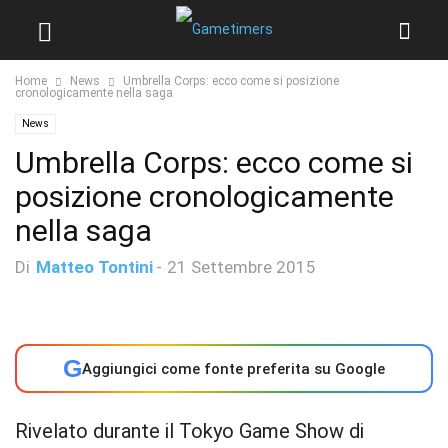
Home
News
Umbrella Corps: ecco come si posizione
cronologicamente nella saga
News
Umbrella Corps: ecco come si
posizione cronologicamente
nella saga
Di
Matteo Tontini
-
21 Settembre 2015
G
Aggiungici come fonte preferita su Google
Rivelato durante il Tokyo Game Show di