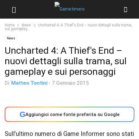
Home
News
Uncharted 4: A Thief's End – nuovi dettagli sulla trama,
sul gameplay...
News
Uncharted 4: A Thief's End –
nuovi dettagli sulla trama, sul
gameplay e sui personaggi
Di
Matteo Tontini
-
7 Gennaio 2015
G
Aggiungici come fonte preferita su Google
Sull’ultimo numero di Game Informer sono stati