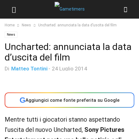
Home
News
Uncharted: annunciata la data d’uscita del film
News
Uncharted: annunciata la data
d’uscita del film
Di
Matteo Tontini
-
24 Luglio 2014
G
Aggiungici come fonte preferita su Google
Mentre tutti i giocatori stanno aspettando
l’uscita del nuovo Uncharted,
Sony Pictures