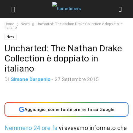
Home
News
Uncharted: The Nathan Drake Collection è doppiato in
italiano
News
Uncharted: The Nathan Drake
Collection è doppiato in
italiano
Di
Simone Dargenio
-
27 Settembre 2015
G
Aggiungici come fonte preferita su Google
Nemmeno 24 ore fa
vi avevamo informato che