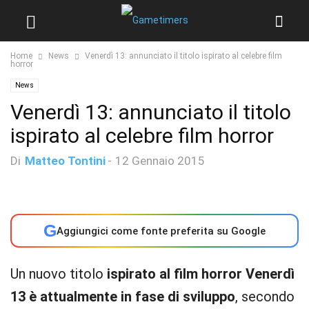
Home
News
Venerdì 13: annunciato il titolo ispirato al celebre film
horror
News
Venerdì 13: annunciato il titolo
ispirato al celebre film horror
Di
Matteo Tontini
-
12 Gennaio 2015
G
Aggiungici come fonte preferita su Google
Un nuovo titolo
ispirato al film horror
Venerdì
13 è attualmente in fase di sviluppo
, secondo