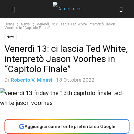
Home
News
Venerdì 13: ci lascia Ted White, interpretò Jason
Voorhes in “Capitolo Finale”
News
Venerdì 13: ci lascia Ted White,
interpretò Jason Voorhes in
“Capitolo Finale”
Di
Roberto V. Minasi
-
18 Ottobre 2022
G
Aggiungici come fonte preferita su Google