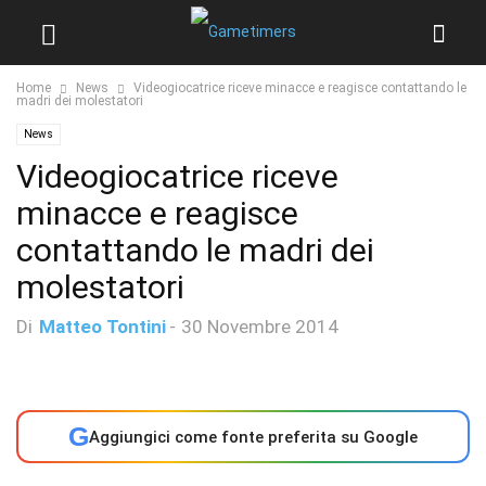
Home
News
Videogiocatrice riceve minacce e reagisce contattando le
madri dei molestatori
News
Videogiocatrice riceve
minacce e reagisce
contattando le madri dei
molestatori
Di
Matteo Tontini
-
30 Novembre 2014
G
Aggiungici come fonte preferita su Google