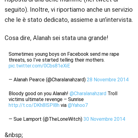
seguito). Inoltre, vi riportiamo anche un servizio
che le è stato dedicato, assieme a un’intervista.
Cosa dire, Alanah sei stata una grande!
Sometimes young boys on Facebook send me rape
threats, so I’ve started telling their mothers.
pic.twitter.com/0Cbs81eXiE
— Alanah Pearce (@Charalanahzard)
28 Novembre 2014
Bloody good on you Alanah!
@Charalanahzard
Troll
victims ultimate revenge – Sunrise
http://t.co/DKh8lSPl8h
via
@Yahoo7
— Sue Lamport (@TheLoneWitch)
30 Novembre 2014
&nbsp;