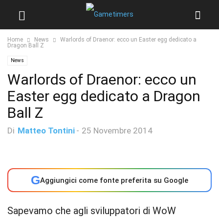
Home
News
Warlords of Draenor: ecco un Easter egg dedicato a
Dragon Ball Z
News
Warlords of Draenor: ecco un
Easter egg dedicato a Dragon
Ball Z
Di
Matteo Tontini
-
25 Novembre 2014
G
Aggiungici come fonte preferita su Google
Sapevamo che agli sviluppatori di WoW