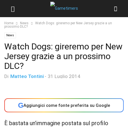
Home
News
Watch Dogs: gireremo per New Jersey grazie a un
prossimo DLC?
News
Watch Dogs: gireremo per New
Jersey grazie a un prossimo
DLC?
Di
Matteo Tontini
-
31 Luglio 2014
G
Aggiungici come fonte preferita su Google
È bastata un’immagine postata sul profilo