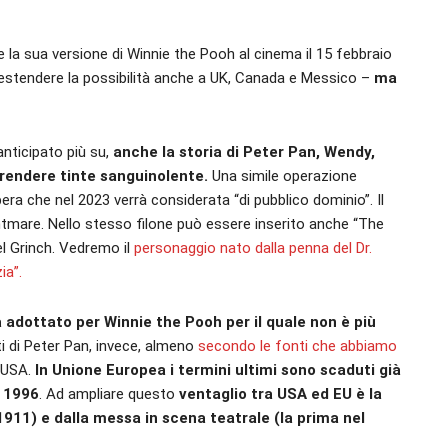
e la sua versione di Winnie the Pooh al cinema il 15 febbraio
di estendere la possibilità anche a UK, Canada e Messico –
ma
nticipato più su,
anche la storia di Peter Pan, Wendy,
prendere tinte sanguinolente.
Una simile operazione
opera che nel 2023 verrà considerata “di pubblico dominio”. Il
htmare. Nello stesso filone può essere inserito anche “The
el Grinch. Vedremo il
personaggio nato dalla penna del Dr.
ia”.
à adottato per Winnie the Pooh per il quale non è più
tti di Peter Pan, invece, almeno
secondo le fonti che abbiamo
i USA.
In Unione Europea i termini ultimi sono scaduti già
l 1996
. Ad ampliare questo
ventaglio tra USA ed EU è la
1911) e dalla messa in scena teatrale (la prima nel