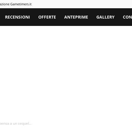
azione Gametimers.it
rs
RECENSIONI
OFFERTE
ANTEPRIME
GALLERY
CON
pensa a un sequel...