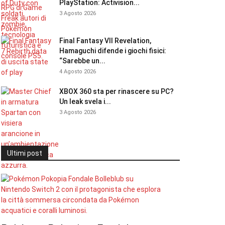
PlayStation: Activision...
3 Agosto 2026
Final Fantasy VII Revelation,
Hamaguchi difende i giochi fisici:
“Sarebbe un...
4 Agosto 2026
XBOX 360 sta per rinascere su PC?
Un leak svela i...
3 Agosto 2026
Ultimi post