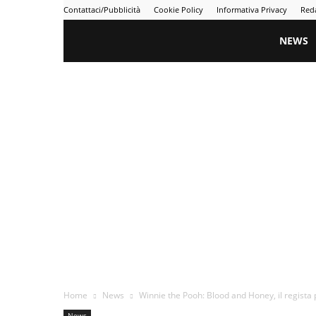
Contattaci/Pubblicità
Cookie Policy
Informativa Privacy
Red
Gametime
NEWS
Home
News
Winnie the Pooh: Blood and Honey, il regista 
News