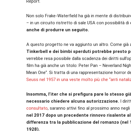
Report.
Non solo Frake-Waterfield ha già in mente di distribuir
– in un circuito ristretto di sale USA con possibilità 
anche di produrre un seguito.
A questo progetto ne va aggiunto un altro. Come già a
Tinkerbell e dei bimbi sperduti potrebbe presto 
verrebbe resa possibile dalla scadenza dei diritti sull’
film ha già anche un titolo: Peter Pan – Neverland Nig
Mean One”. Si tratta di una rappresentazione horror d
Seuss nel 1957 in una veste molto più che “anti nataliz
Insomma, l’iter che si prefigura pare lo stesso gi
necessario chiedere alcuna autorizzazione.
I diri
consultato
, saranno attivi fino al prossimo anno negl
nel 2017 dopo un precedente rinnovo risalente a
differenza tra la pubblicazione del romanzo (nel 
1928).