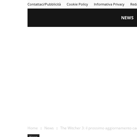
Contattaci/Pubblicità
Cookie Policy
Informativa Privacy
Red
Gametime
NEWS
Home
News
The Witcher 3: il prossimo aggiornamento cam
News