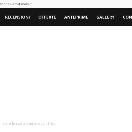
azione Gametimers.it
rs
RECENSIONI
OFFERTE
ANTEPRIME
GALLERY
CON
bierà la storia d’amore con Triss