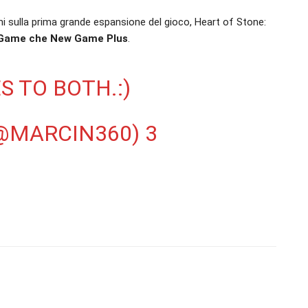
ni sulla prima grande espansione del gioco, Heart of Stone:
w Game che New Game Plus
.
S TO BOTH.:)
@MARCIN360)
3