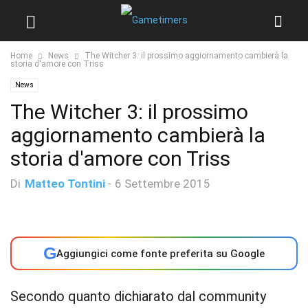
Home
News
The Witcher 3: il prossimo aggiornamento cambierà la
storia d'amore con Triss
News
The Witcher 3: il prossimo
aggiornamento cambierà la
storia d'amore con Triss
Di
Matteo Tontini
-
6 Settembre 2015
G
Aggiungici come fonte preferita su Google
Secondo quanto dichiarato dal community