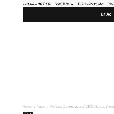
Contattaci/Pubblicità
Cookie Policy
Informativa Privacy
Red
Gametime
NEWS
Home
News
Wo Long 2 annunciato all’XBOX Games Showcas
News