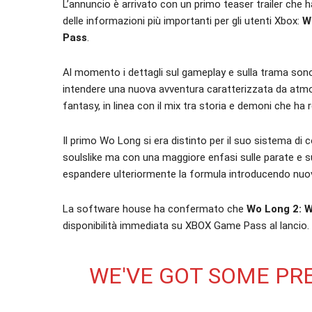
L’annuncio è arrivato con un primo teaser trailer che 
delle informazioni più importanti per gli utenti Xbox:
W
Pass
.
Al momento i dettagli sul gameplay e sulla trama sono 
intendere una nuova avventura caratterizzata da at
fantasy, in linea con il mix tra storia e demoni che ha r
Il primo Wo Long si era distinto per il suo sistema d
soulslike ma con una maggiore enfasi sulle parate e s
espandere ulteriormente la formula introducendo nuov
La software house ha confermato che
Wo Long 2: W
disponibilità immediata su XBOX Game Pass al lancio.
WE'VE GOT SOME PRE