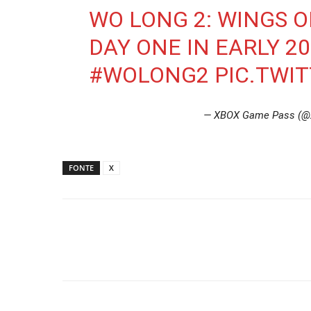
WO LONG 2: WINGS O
DAY ONE IN EARLY 20
#WOLONG2
PIC.TWI
— XBOX Game Pass (
FONTE
X