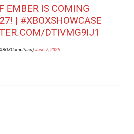
F EMBER IS COMING
27! |
#XBOXSHOWCASE
TTER.COM/DTIVMG9IJ1
@XBOXGamePass)
June 7, 2026