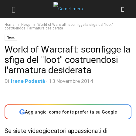
Home
News
World of Warcraft: sconfigge la sfiga del "loot"
costruendosi l'armatura desiderata
News
World of Warcraft: sconfigge la
sfiga del "loot" costruendosi
l'armatura desiderata
Di
Irene Podestà
-
13 Novembre 2014
G
Aggiungici come fonte preferita su Google
Se siete videogiocatori appassionati di