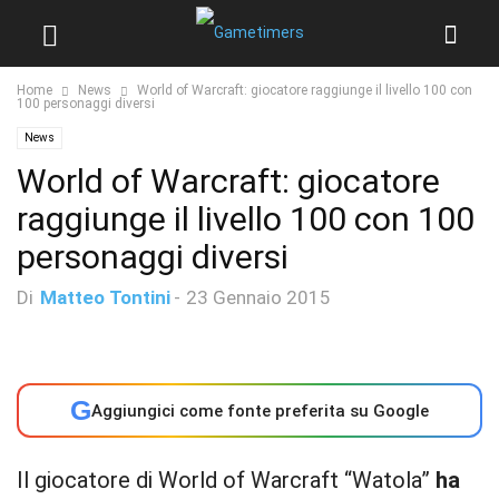
Home
News
World of Warcraft: giocatore raggiunge il livello 100 con
100 personaggi diversi
News
World of Warcraft: giocatore
raggiunge il livello 100 con 100
personaggi diversi
Di
Matteo Tontini
-
23 Gennaio 2015
G
Aggiungici come fonte preferita su Google
Il giocatore di World of Warcraft “Watola”
ha