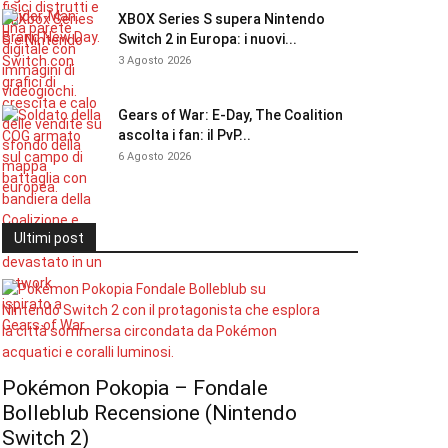
XBOX Series S supera Nintendo
Switch 2 in Europa: i nuovi...
3 Agosto 2026
Gears of War: E-Day, The Coalition
ascolta i fan: il PvP...
6 Agosto 2026
Ultimi post
Pokémon Pokopia – Fondale
Bolleblub Recensione (Nintendo
Switch 2)