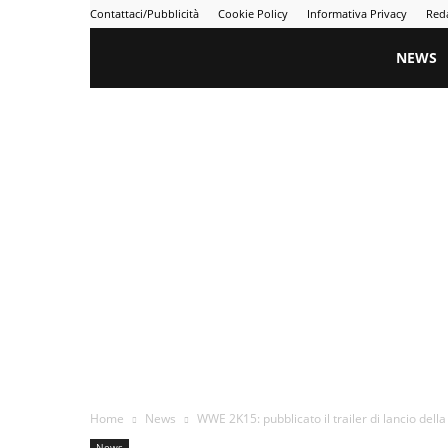
Contattaci/Pubblicità
Cookie Policy
Informativa Privacy
Red
Gametime
NEWS
Home
News
WWE 2K15: pubblicato il trailer di lancio dell
News