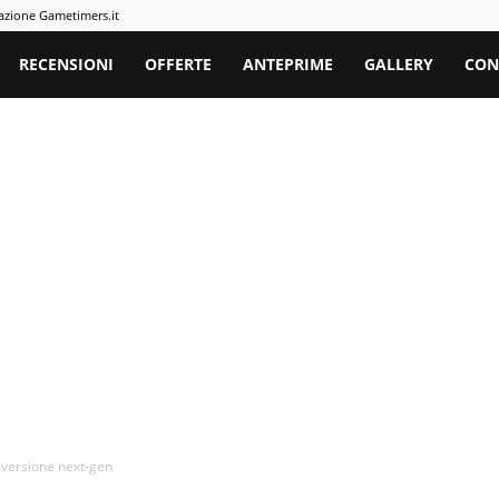
azione Gametimers.it
rs
RECENSIONI
OFFERTE
ANTEPRIME
GALLERY
CON
a versione next-gen