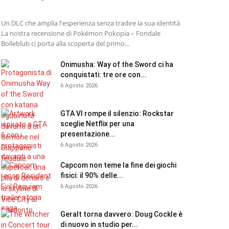
Un DLC che amplia l'esperienza senza tradire la sua identità
La nostra recensione di Pokémon Pokopia – Fondale
Bolleblub ci porta alla scoperta del primo...
Onimusha: Way of the Sword ci ha
conquistati: tre ore con...
6 Agosto 2026
GTA VI rompe il silenzio: Rockstar
sceglie Netflix per una
presentazione...
6 Agosto 2026
Capcom non teme la fine dei giochi
fisici: il 90% delle...
6 Agosto 2026
Geralt torna davvero: Doug Cockle è
di nuovo in studio per...