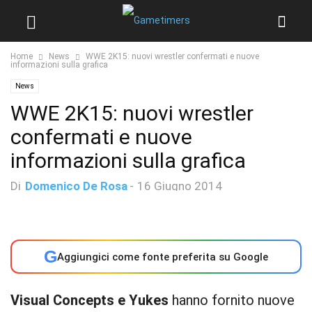
Home
News
WWE 2K15: nuovi wrestler confermati e nuove
informazioni sulla grafica
News
WWE 2K15: nuovi wrestler
confermati e nuove
informazioni sulla grafica
Di
Domenico De Rosa
-
16 Giugno 2014
G
Aggiungici come fonte preferita su Google
Visual Concepts e Yukes
hanno fornito nuove