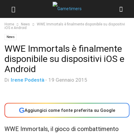
Home
News
WWE Immortals è finalmente disponibile su dispositivi
iOS e Android
News
WWE Immortals è finalmente
disponibile su dispositivi iOS e
Android
Di
Irene Podestà
-
19 Gennaio 2015
G
Aggiungici come fonte preferita su Google
WWE Immortals, il gioco di combattimento