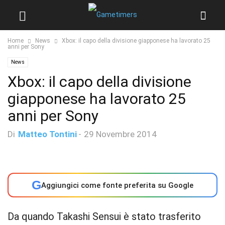
Home
News
Xbox: il capo della divisione giapponese ha lavorato 25
anni per Sony
News
Xbox: il capo della divisione
giapponese ha lavorato 25
anni per Sony
Di
Matteo Tontini
-
29 Novembre 2014
G
Aggiungici come fonte preferita su Google
Da quando Takashi Sensui è stato trasferito