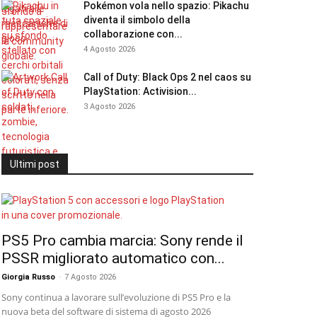
Pokémon vola nello spazio: Pikachu
diventa il simbolo della
collaborazione con...
4 Agosto 2026
Call of Duty: Black Ops 2 nel caos su
PlayStation: Activision...
3 Agosto 2026
Ultimi post
PS5 Pro cambia marcia: Sony rende il
PSSR migliorato automatico con...
Giorgia Russo
-
7 Agosto 2026
Sony continua a lavorare sull’evoluzione di PS5 Pro e la
nuova beta del software di sistema di agosto 2026