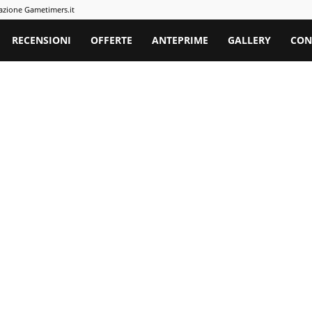
azione Gametimers.it
rs
RECENSIONI
OFFERTE
ANTEPRIME
GALLERY
CON