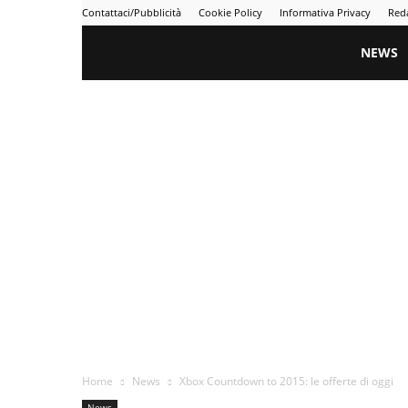
Contattaci/Pubblicità
Cookie Policy
Informativa Privacy
Red
Gametime
NEWS
Home
News
Xbox Countdown to 2015: le offerte di oggi
News