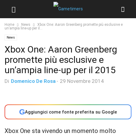
Home
News
Xbox One: Aaron Greenberg promette più esclusive e
un’ampia line-up per il...
News
Xbox One: Aaron Greenberg
promette più esclusive e
un’ampia line-up per il 2015
Di
Domenico De Rosa
-
29 Novembre 2014
G
Aggiungici come fonte preferita su Google
Xbox One sta vivendo un momento molto