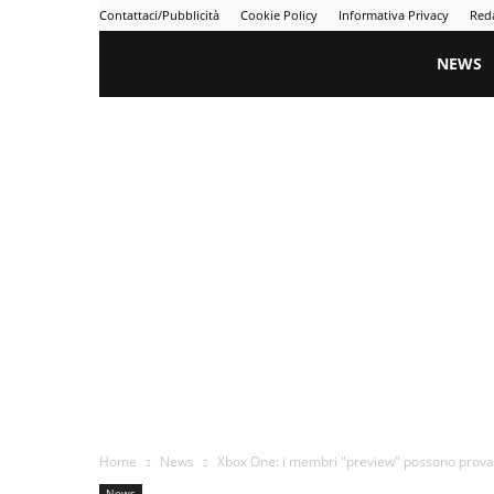
Contattaci/Pubblicità
Cookie Policy
Informativa Privacy
Red
Gametime
NEWS
Home
News
Xbox One: i membri "preview" possono prova
News