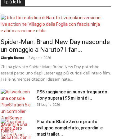
I più letti
Spider-Man: Brand New Day nasconde
un omaggio a Naruto? I fan...
Giorgia Russo
-
2 Agosto 2026
Chi ha già visto Spider-Man: Brand New Day potrebbe
essersi perso uno degli Easter egg più curiosi dell'intero film.
Tra le numerose citazioni disseminate...
PS5 raggiunge un nuovo traguardo:
Sony supera i 95 milioni di...
31 Luglio 2026
Phantom Blade Zero è pronto:
sviluppo completato, preordini e
maxi trailer...