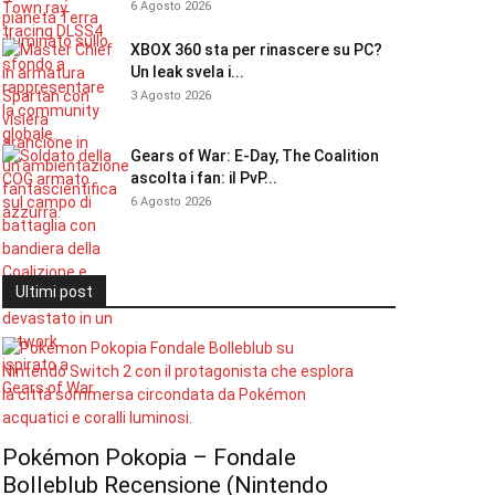
6 Agosto 2026
XBOX 360 sta per rinascere su PC?
Un leak svela i...
3 Agosto 2026
Gears of War: E-Day, The Coalition
ascolta i fan: il PvP...
6 Agosto 2026
Ultimi post
Pokémon Pokopia – Fondale
Bolleblub Recensione (Nintendo