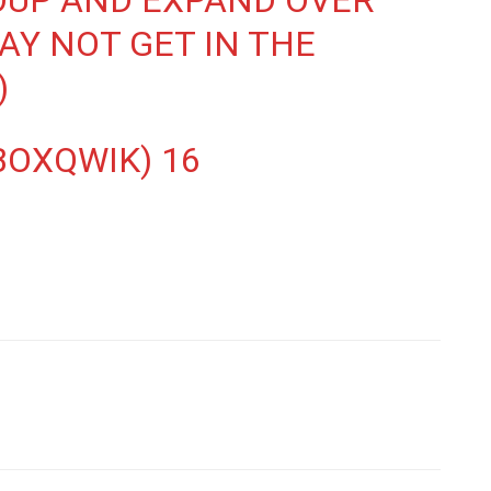
OUP AND EXPAND OVER
AY NOT GET IN THE
)
BOXQWIK)
16