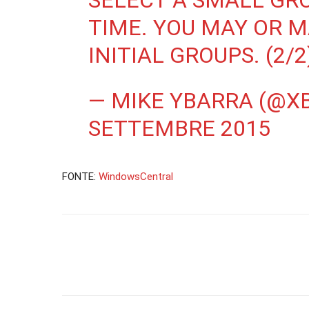
SELECT A SMALL GR
TIME. YOU MAY OR M
INITIAL GROUPS. (2/2
— MIKE YBARRA (@X
SETTEMBRE 2015
FONTE:
WindowsCentral