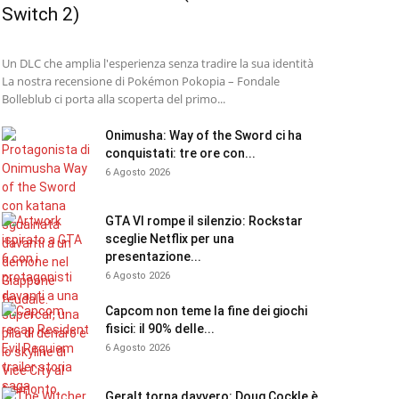
Switch 2)
Un DLC che amplia l'esperienza senza tradire la sua identità
La nostra recensione di Pokémon Pokopia – Fondale
Bolleblub ci porta alla scoperta del primo...
Onimusha: Way of the Sword ci ha
conquistati: tre ore con...
6 Agosto 2026
GTA VI rompe il silenzio: Rockstar
sceglie Netflix per una
presentazione...
6 Agosto 2026
Capcom non teme la fine dei giochi
fisici: il 90% delle...
6 Agosto 2026
Geralt torna davvero: Doug Cockle è