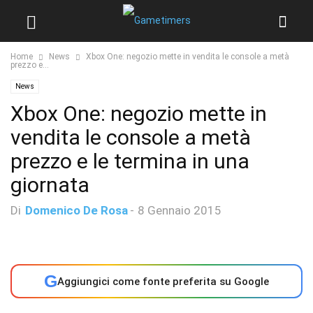
Home
News
Xbox One: negozio mette in vendita le console a metà
prezzo e...
News
Xbox One: negozio mette in
vendita le console a metà
prezzo e le termina in una
giornata
Di
Domenico De Rosa
-
8 Gennaio 2015
G
Aggiungici come fonte preferita su Google