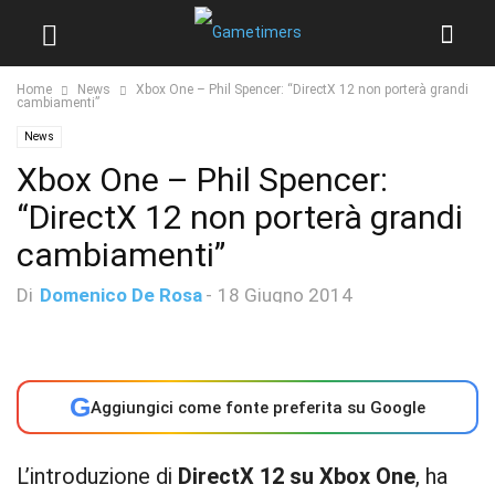
Home
News
Xbox One – Phil Spencer: “DirectX 12 non porterà grandi
cambiamenti”
News
Xbox One – Phil Spencer:
“DirectX 12 non porterà grandi
cambiamenti”
Di
Domenico De Rosa
-
18 Giugno 2014
G
Aggiungici come fonte preferita su Google
L’introduzione di
DirectX 12 su Xbox One
, ha