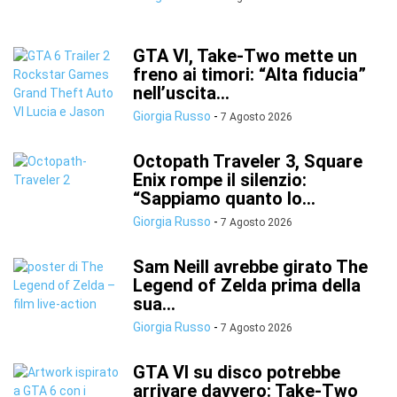
GTA VI, Take-Two mette un
freno ai timori: “Alta fiducia”
nell’uscita...
Giorgia Russo
-
7 Agosto 2026
Octopath Traveler 3, Square
Enix rompe il silenzio:
“Sappiamo quanto lo...
Giorgia Russo
-
7 Agosto 2026
Sam Neill avrebbe girato The
Legend of Zelda prima della
sua...
Giorgia Russo
-
7 Agosto 2026
GTA VI su disco potrebbe
arrivare davvero: Take-Two