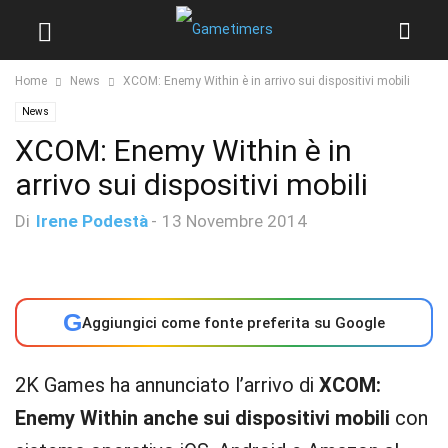
Home
News
XCOM: Enemy Within è in arrivo sui dispositivi mobili
News
XCOM: Enemy Within è in
arrivo sui dispositivi mobili
Di
Irene Podestà
-
13 Novembre 2014
G
Aggiungici come fonte preferita su Google
2K Games ha annunciato l’arrivo di
XCOM:
Enemy Within anche sui dispositivi mobili
con