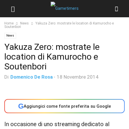
Home
News
Yakuza Zero: mostrate le location di Kamurocho e
Soutenbori
News
Yakuza Zero: mostrate le
location di Kamurocho e
Soutenbori
Di
Domenico De Rosa
-
18 Novembre 2014
G
Aggiungici come fonte preferita su Google
In occasione di uno streaming dedicato al