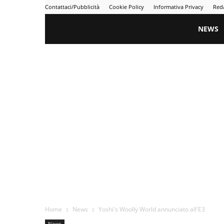
Contattaci/Pubblicità
Cookie Policy
Informativa Privacy
Red
Gametime
NEWS
Home
News
Yoshi's Woolly World annunciato all'E3
News