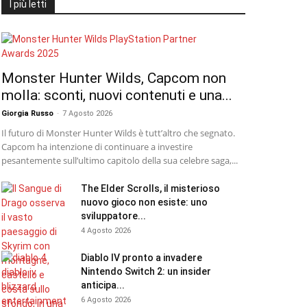
I più letti
Monster Hunter Wilds, Capcom non
molla: sconti, nuovi contenuti e una...
Giorgia Russo
-
7 Agosto 2026
Il futuro di Monster Hunter Wilds è tutt’altro che segnato.
Capcom ha intenzione di continuare a investire
pesantemente sull’ultimo capitolo della sua celebre saga,...
The Elder Scrolls, il misterioso
nuovo gioco non esiste: uno
sviluppatore...
4 Agosto 2026
Diablo IV pronto a invadere
Nintendo Switch 2: un insider
anticipa...
6 Agosto 2026