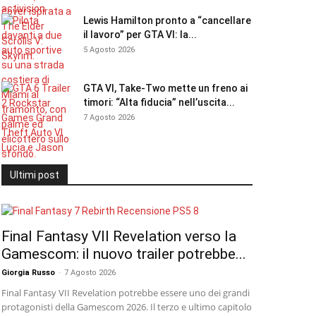
Lewis Hamilton pronto a “cancellare
il lavoro” per GTA VI: la...
5 Agosto 2026
GTA VI, Take-Two mette un freno ai
timori: “Alta fiducia” nell’uscita...
7 Agosto 2026
Ultimi post
Final Fantasy VII Revelation verso la
Gamescom: il nuovo trailer potrebbe...
Giorgia Russo
-
7 Agosto 2026
Final Fantasy VII Revelation potrebbe essere uno dei grandi
protagonisti della Gamescom 2026. Il terzo e ultimo capitolo