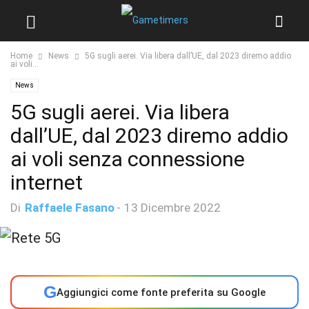
Home
News
5G sugli aerei. Via libera dall’UE, dal 2023 diremo addio
ai voli...
News
5G sugli aerei. Via libera
dall’UE, dal 2023 diremo addio
ai voli senza connessione
internet
Di
Raffaele Fasano
-
13 Dicembre 2022
G
Aggiungici come fonte preferita su Google