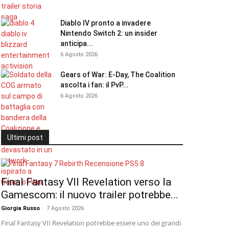
Diablo IV pronto a invadere
Nintendo Switch 2: un insider
anticipa...
6 Agosto 2026
Gears of War: E-Day, The Coalition
ascolta i fan: il PvP...
6 Agosto 2026
Ultimi post
Final Fantasy VII Revelation verso la
Gamescom: il nuovo trailer potrebbe...
Giorgia Russo
-
7 Agosto 2026
Final Fantasy VII Revelation potrebbe essere uno dei grandi