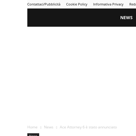
Contattaci/Pubblicità
Cookie Policy
Informativa Privacy
Red
Gametime
NEWS
Home
News
Ace Attorney 6 è stato annunciato
News