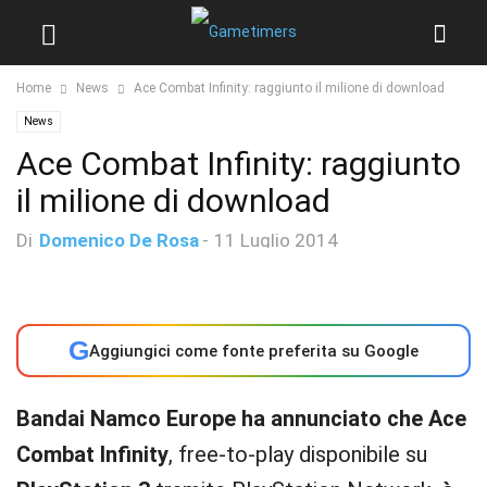
Home
News
Ace Combat Infinity: raggiunto il milione di download
News
Ace Combat Infinity: raggiunto
il milione di download
Di
Domenico De Rosa
-
11 Luglio 2014
G
Aggiungici come fonte preferita su Google
Bandai Namco Europe ha annunciato che Ace
Combat Infinity
, free-to-play disponibile su