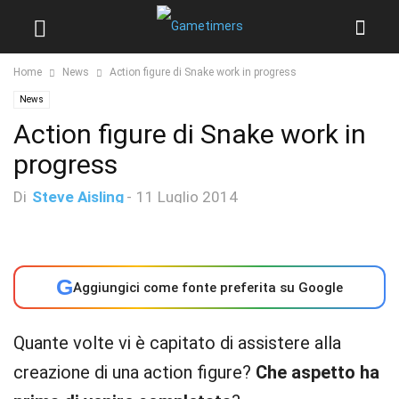
Home
News
Action figure di Snake work in progress
News
Action figure di Snake work in
progress
Di
Steve Aisling
-
11 Luglio 2014
G
Aggiungici come fonte preferita su Google
Quante volte vi è capitato di assistere alla
creazione di una action figure?
Che aspetto ha