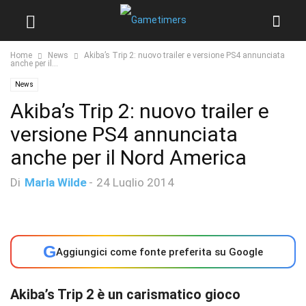
Home
News
Akiba’s Trip 2: nuovo trailer e versione PS4 annunciata
anche per il...
News
Akiba’s Trip 2: nuovo trailer e
versione PS4 annunciata
anche per il Nord America
Di
Marla Wilde
-
24 Luglio 2014
G
Aggiungici come fonte preferita su Google
Akiba’s Trip 2 è un carismatico gioco