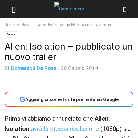
Home
News
Alien: Isolation – pubblicato un nuovo trailer
News
Alien: Isolation – pubblicato un
nuovo trailer
Di
Domenico De Rosa
-
26 Giugno 2014
G
Aggiungici come fonte preferita su Google
Prima vi abbiamo annunciato che
Alien:
Isolation
avrà la stessa risoluzione
(1080p) sia