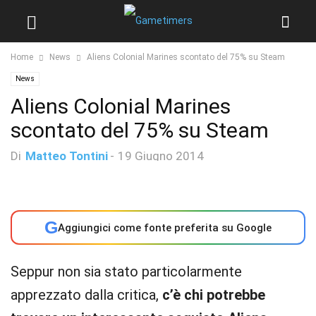
Home
News
Aliens Colonial Marines scontato del 75% su Steam
News
Aliens Colonial Marines
scontato del 75% su Steam
Di
Matteo Tontini
-
19 Giugno 2014
G
Aggiungici come fonte preferita su Google
Seppur non sia stato particolarmente
apprezzato dalla critica,
c’è chi potrebbe