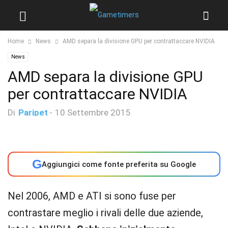
Home
News
AMD separa la divisione GPU per contrattaccare NVIDIA
News
AMD separa la divisione GPU
per contrattaccare NVIDIA
Di
Paripet
-
10 Settembre 2015
G
Aggiungici come fonte preferita su Google
Nel 2006, AMD e ATI si sono fuse per
contrastare meglio i rivali delle due aziende,