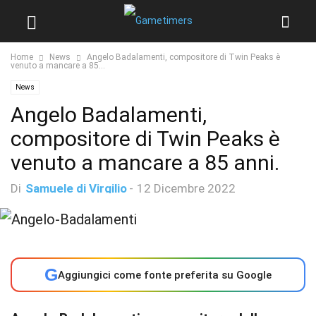
Home
News
Angelo Badalamenti, compositore di Twin Peaks è
venuto a mancare a 85...
News
Angelo Badalamenti,
compositore di Twin Peaks è
venuto a mancare a 85 anni.
Di
Samuele di Virgilio
-
12 Dicembre 2022
G
Aggiungici come fonte preferita su Google