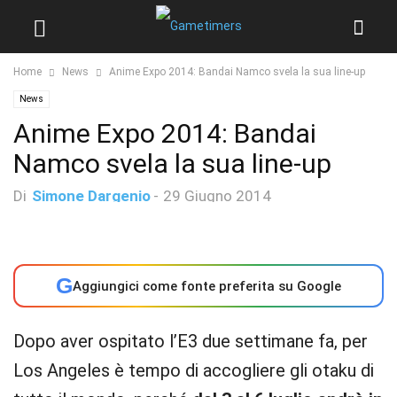
Home
News
Anime Expo 2014: Bandai Namco svela la sua line-up
News
Anime Expo 2014: Bandai
Namco svela la sua line-up
Di
Simone Dargenio
-
29 Giugno 2014
G
Aggiungici come fonte preferita su Google
Dopo aver ospitato l’E3 due settimane fa, per
Los Angeles è tempo di accogliere gli otaku di