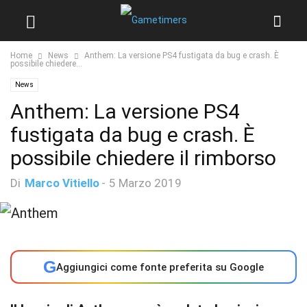
Home
News
Anthem: La versione PS4 fustigata da bug e crash. È
possibile chiedere...
News
Anthem: La versione PS4
fustigata da bug e crash. È
possibile chiedere il rimborso
Di
Marco Vitiello
-
5 Marzo 2019
G
Aggiungici come fonte preferita su Google