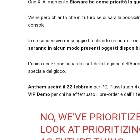
One X. Al momento
Bioware ha come priorità la qua
Viene però chiarito che in futuro se ci sarà la possib
console.
In un successivo messaggio ha chiarito un punto fond
saranno in alcun modo presenti oggetti disponib
L’unica eccezione riguarda i set della Legione dell’Aur
speciale del gioco.
Anthem uscirà il 22 febbraio
per PC, Playstation 4 
VIP Demo
per chi ha effettuato il pre-order e dall’1 f
NO, WE’VE PRIORITIZ
LOOK AT PRIORITIZI