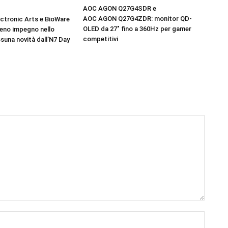
AOC AGON Q27G4SDR e
AOC AGON Q27G4ZDR: monitor QD-
ectronic Arts e BioWare
OLED da 27″ fino a 360Hz per gamer
ieno impegno nello
competitivi
suna novità dall’N7 Day