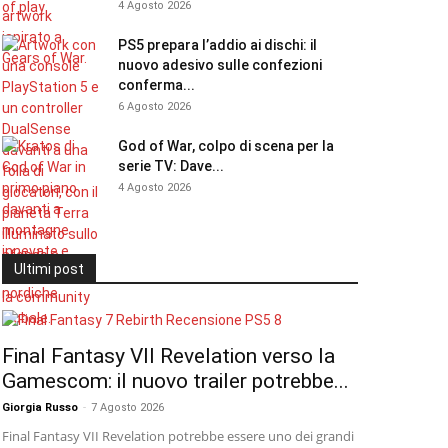
4 Agosto 2026
PS5 prepara l’addio ai dischi: il
nuovo adesivo sulle confezioni
conferma...
6 Agosto 2026
God of War, colpo di scena per la
serie TV: Dave...
4 Agosto 2026
Ultimi post
Final Fantasy VII Revelation verso la
Gamescom: il nuovo trailer potrebbe...
Giorgia Russo
-
7 Agosto 2026
Final Fantasy VII Revelation potrebbe essere uno dei grandi