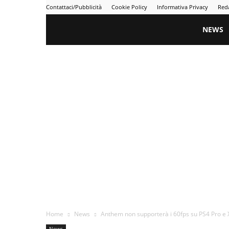
Contattaci/Pubblicità
Cookie Policy
Informativa Privacy
Red
Gametime
NEWS
Home
News
Anthem non supporterà i 60fps su PS4 Pro e X
News