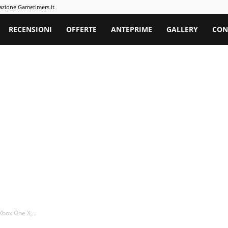
azione Gametimers.it
rs
RECENSIONI
OFFERTE
ANTEPRIME
GALLERY
CON
box One X,...