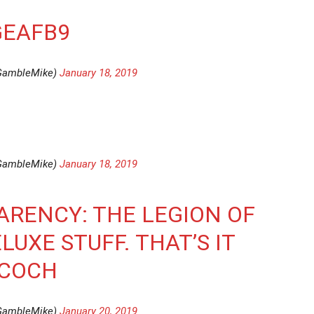
GEAFB9
GambleMike)
January 18, 2019
GambleMike)
January 18, 2019
ARENCY: THE LEGION OF
UXE STUFF. THAT’S IT
BCOCH
GambleMike)
January 20, 2019