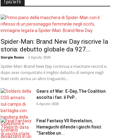
I più letti
Spider-Man: Brand New Day riscrive la
storia: debutto globale da 927...
Giorgia Russo
-
2 Agosto 2026
Spider-Man: Brand New Day continua a macinare record e,
dopo aver conquistato il miglior debutto di sempre negli
Stati Uniti, arriva un altro traguardo...
Gears of War: E-Day, The Coalition
ascolta i fan: il PvP...
6 Agosto 2026
Final Fantasy VII Revelation,
Hamaguchi difende i giochi fisici:
“Sarebbe un...