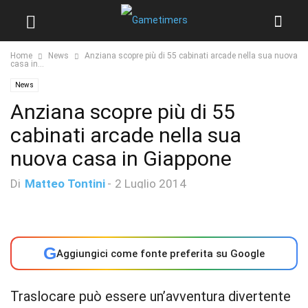
Home
News
Anziana scopre più di 55 cabinati arcade nella sua nuova
casa in...
News
Anziana scopre più di 55
cabinati arcade nella sua
nuova casa in Giappone
Di
Matteo Tontini
-
2 Luglio 2014
G
Aggiungici come fonte preferita su Google
Traslocare può essere un’avventura divertente