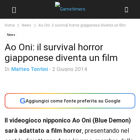
Home
News
Ao Oni: il survival horror giapponese diventa un film
News
Ao Oni: il survival horror
giapponese diventa un film
Di
Matteo Tontini
-
2 Giugno 2014
G
Aggiungici come fonte preferita su Google
Il videogioco nipponico Ao Oni (Blue Demon)
sarà adattato a film horror
, presentando nel