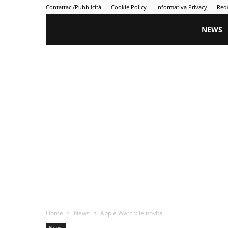
Contattaci/Pubblicità
Cookie Policy
Informativa Privacy
Red
Gametime
NEWS
Home
News
Apple Watch: le novità
News