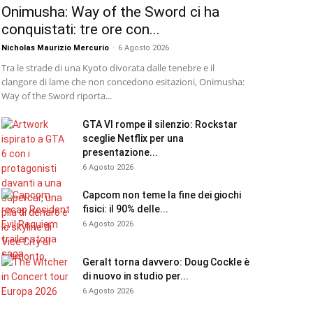
Onimusha: Way of the Sword ci ha
conquistati: tre ore con...
Nicholas Maurizio Mercurio
-
6 Agosto 2026
Tra le strade di una Kyoto divorata dalle tenebre e il
clangore di lame che non concedono esitazioni, Onimusha:
Way of the Sword riporta...
GTA VI rompe il silenzio: Rockstar
sceglie Netflix per una
presentazione...
6 Agosto 2026
Capcom non teme la fine dei giochi
fisici: il 90% delle...
6 Agosto 2026
Geralt torna davvero: Doug Cockle è
di nuovo in studio per...
6 Agosto 2026