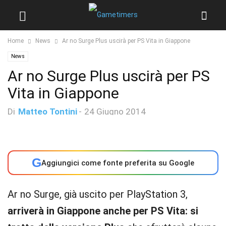
Home
News
Ar no Surge Plus uscirà per PS Vita in Giappone
News
Ar no Surge Plus uscirà per PS
Vita in Giappone
Di
Matteo Tontini
-
24 Giugno 2014
G
Aggiungici come fonte preferita su Google
Ar no Surge, già uscito per PlayStation 3,
arriverà in Giappone anche per PS Vita: si