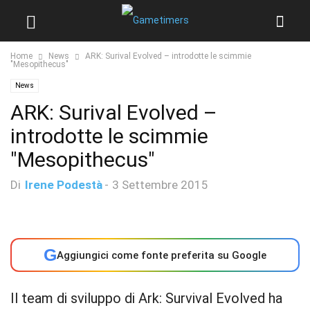
Home
News
ARK: Surival Evolved – introdotte le scimmie
"Mesopithecus"
News
ARK: Surival Evolved –
introdotte le scimmie
"Mesopithecus"
Di
Irene Podestà
-
3 Settembre 2015
G
Aggiungici come fonte preferita su Google
Il team di sviluppo di Ark: Survival Evolved ha