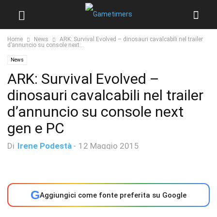
Home
News
ARK: Survival Evolved – dinosauri cavalcabili nel trailer
d’annuncio su console next...
News
ARK: Survival Evolved –
dinosauri cavalcabili nel trailer
d’annuncio su console next
gen e PC
Di
Irene Podestà
-
12 Maggio 2015
G
Aggiungici come fonte preferita su Google