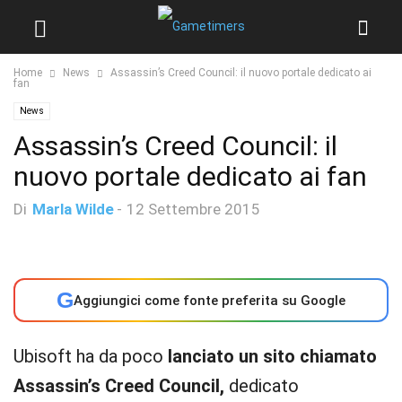
Home
News
Assassin’s Creed Council: il nuovo portale dedicato ai
fan
News
Assassin’s Creed Council: il
nuovo portale dedicato ai fan
Di
Marla Wilde
-
12 Settembre 2015
G
Aggiungici come fonte preferita su Google
Ubisoft ha da poco
lanciato un sito chiamato
Assassin’s Creed Council,
dedicato