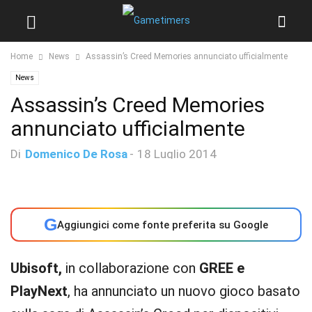
Home
News
Assassin’s Creed Memories annunciato ufficialmente
News
Assassin’s Creed Memories
annunciato ufficialmente
Di
Domenico De Rosa
-
18 Luglio 2014
G
Aggiungici come fonte preferita su Google
Ubisoft,
in collaborazione con
GREE e
PlayNext
, ha annunciato un nuovo gioco basato