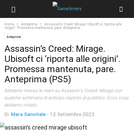
Home
Anteprime
Assassin’s Creed: Mirage. Ubisoft ci ‘riporta alle
origini’. Promessa mantenuta, pare. Anteprima...
Anteprime
Assassin’s Creed: Mirage.
Ubisoft ci ‘riporta alle origini’.
Promessa mantenuta, pare.
Anteprima (PS5)
Abbiamo messo le mani su Assassin's Creed: Mirage con
qualche settimana di anticipo rispetto al pubblico. Ecco cosa
abbiamo notato.
Di
Mara Sanvitale
-
12 Settembre 2023