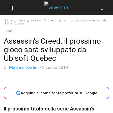
Home
News
Assassin's Creed: il prossimo gioco sarà sviluppato da
Ubisoft Quebec
News
Assassin's Creed: il prossimo
gioco sarà sviluppato da
Ubisoft Quebec
Di
Matteo Tontini
-
3 Luglio 2014
G
Aggiungici come fonte preferita su Google
Il prossimo titolo della serie Assassin’s